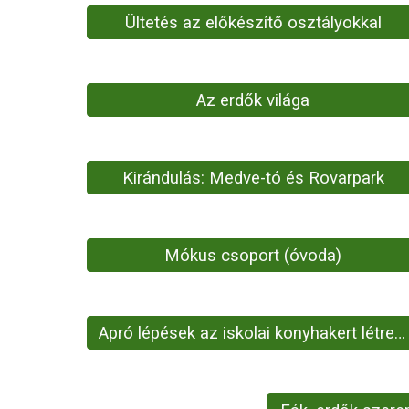
Ültetés az előkészítő osztályokkal
Az erdők világa
Kirándulás: Medve-tó és Rovarpark
Mókus csoport (óvoda)
Apró lépések az iskolai konyhakert létrehozásához (óvodai nagycsoport)