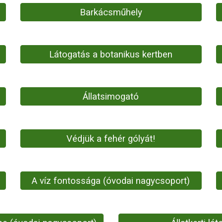
Barkácsműhely
Látogatás a botanikus kertben
Állatsimogató
Védjük a fehér gólyát!
A víz fontossága (óvodai nagycsoport)